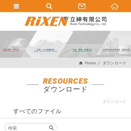
會員登入
會員登入(燈箱)
加入會員
忘記密碼
Home
ダウンロード
密碼修改
訂單查詢
RESOURCES
ダウンロード
個人資料修改
會員登出
ダウンロード
すべてのファイル
填寫匯款通知