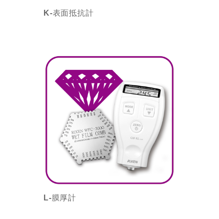
K-表面抵抗計
L-膜厚計