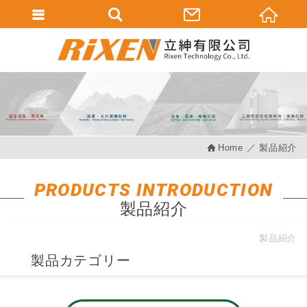
會員登入
會員登入(燈箱)
加入會員
忘記密碼
Home
製品紹介
密碼修改
訂單查詢
PRODUCTS INTRODUCTION
製品紹介
個人資料修改
會員登出
製品紹介
製品カテゴリー
填寫匯款通知