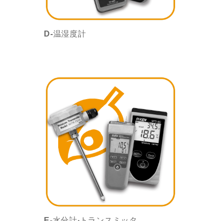
D-温湿度計
E-水分計‧トランスミッタ