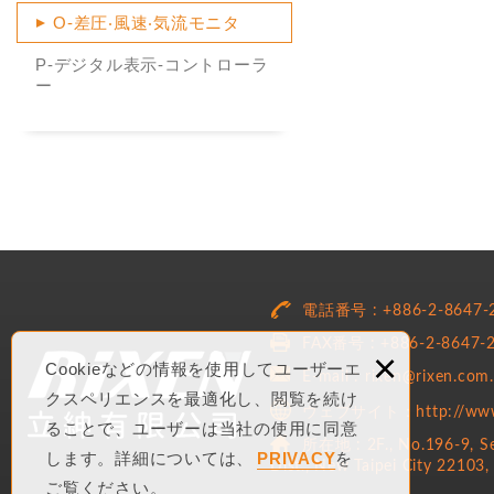
O-差圧‧風速‧気流モニタ
P-デジタル表示-コントローラ
ー
電話番号 : +886-2-8647-
FAX番号 : +886-2-8647-
×
Cookieなどの情報を使用してユーザーエ
E-mail : rixen@rixen.com
クスペリエンスを最適化し、閲覧を続け
ウェブサイト：http://www.r
ることで、ユーザーは当社の使用に同意
所在地 : 2F., No.196-9, Sec
します。詳細については、
PRIVACY
を
Dist., New Taipei City 22103,
ご覧ください。