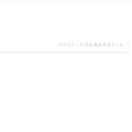
カタログ
O-差圧‧風速‧気流モニタ